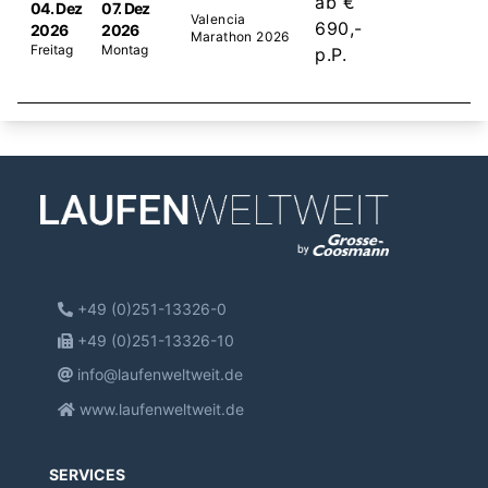
ab €
04. Dez
07. Dez
Valencia
690,-
2026
2026
Marathon 2026
Freitag
Montag
p.P.
+49 (0)251-13326-0
+49 (0)251-13326-10
info@laufenweltweit.de
www.laufenweltweit.de
SERVICES