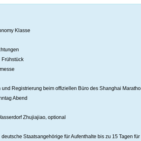
conomy Klasse
achtungen
. Frühstück
nmesse
n und Registrierung beim offiziellen Büro des Shanghai Marath
nntag Abend
sserdorf Zhujiajiao, optional
eutsche Staatsangehörige für Aufenthalte bis zu 15 Tagen für